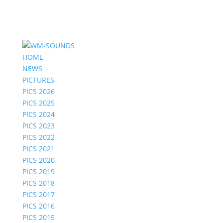
HOME
NEWS
PICTURES
PICS 2026
PICS 2025
PICS 2024
PICS 2023
PICS 2022
PICS 2021
PICS 2020
PICS 2019
PICS 2018
PICS 2017
PICS 2016
PICS 2015