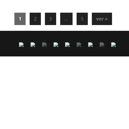
BALLDISCO
1
2
3
…
5
vor »