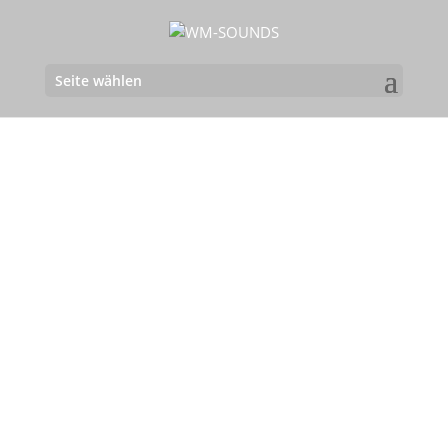
Seite wählen
15.12.2018 | BG/BRG
14.12.2018 | BG/BRG
Seebacher - BALLDISCO
Lichtenfels - BALLDISCO
08.12.2018 | Akademisches
24.11.2018 | HLW Feldbach -
Gymnasium - BALLDISCO
BALLDISCO
24.11.2018 | WIKU BRG Graz
17.11.2018 | ECOLE Güssing
- BALLDISCO
- BALLDISCO
Sa. 17.11.2018 | BAfEP
16.11.2018 | BG/BRG
Hartberg - BALLDISCO
Kapfenberg - BALLDISCO
10.11.2018 | HLW Mureck -